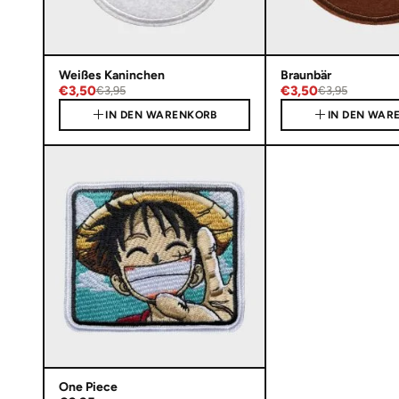
Weißes Kaninchen
Braunbär
€3,50
€3,50
€3,95
€3,95
IN DEN WARENKORB
IN DEN WAR
One Piece