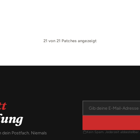
21
von
21
Patches angezeigt
t
llung
Kein Spam. Jederzeit abbestellbar.
n dein Postfach. Niemals