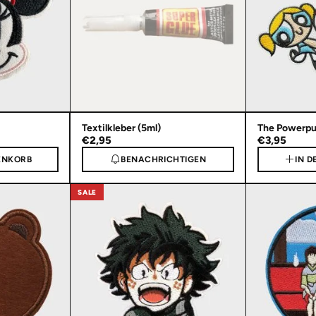
Textilkleber (5ml)
The Powerpuf
€2,95
€3,95
ENKORB
BENACHRICHTIGEN
IN 
SALE