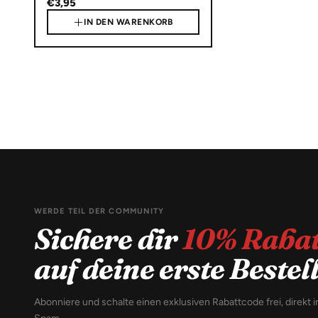
€3,95
IN DEN WARENKORB
WERDE TEIL DER COMMUNITY
Sichere dir
10% Rabat
auf deine erste Beste
Abonniere und schalte einen exklusiven Rabattcode frei, direkt i