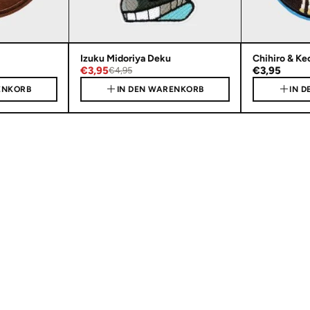
Izuku Midoriya Deku
Chihiro & Ke
€3,95
€3,95
€4,95
ENKORB
IN DEN WARENKORB
IN 